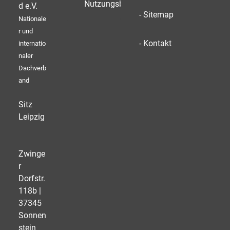
Nutzungsbedingungen
d e.V.
- Sitemap
Nationale
r und
- Kontakt
internatio
naler
Dachverb
and
Sitz
Leipzig
Zwinge
r
Dorfstr.
118b |
37345
Sonnen
stein