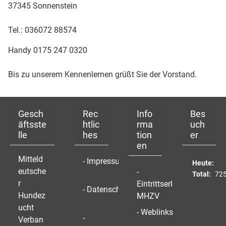
37345 Sonnenstein
Tel.: 036072 88574
Handy 0175 247 0320
Bis zu unserem Kennenlernen grüßt Sie der Vorstand.
Gesch
Rec
Info
Bes
äftsste
htlic
rma
uch
lle
hes
tion
er
en
Mitteld
- Impressum
Heute:
eutsche
-
Total:
72
r
Eintrittserklärung
- Datenschutz
Hundez
MHZV
ucht
- Weblinks
-
Verban